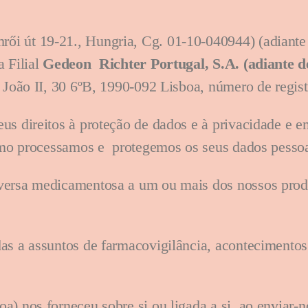
ői út 19-21., Hungria, Cg. 01-10-040944) (adiant
a Filial
Gedeon Richter Portugal, S.A. (adiante 
. João II, 30 6ºB, 1990-092 Lisboa, número de reg
us direitos à proteção de dados e à privacidade e 
 como processamos e protegemos os seus dados pess
versa medicamentosa a um ou mais dos nossos prod
as a assuntos de farmacovigilância, acontecimento
) nos forneceu sobre si ou ligada a si, ao enviar-