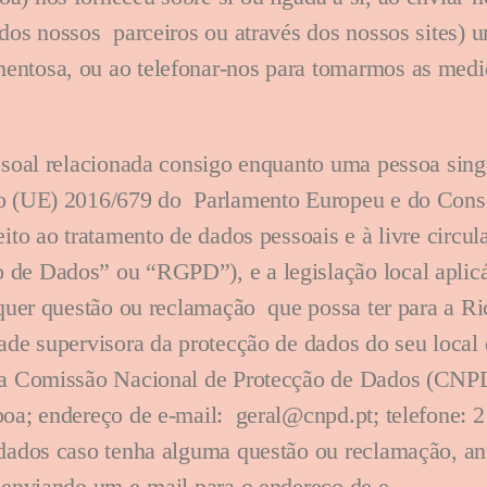
 dos nossos parceiros ou através dos nossos sites) 
ntosa, ou ao telefonar-nos para tomarmos as medi
soal relacionada consigo enquanto uma pessoa singul
o (UE) 2016/679 do Parlamento Europeu e do Consel
ito ao tratamento de dados pessoais e à livre circu
o de Dados” ou “RGPD”), e a legislação local apli
lquer questão ou reclamação que possa ter para a R
de supervisora da protecção de dados do seu local 
é a Comissão Nacional de Protecção de Dados (CNPD)
sboa; endereço de e-mail: geral@cnpd.pt; telefone
 dados caso tenha alguma questão ou reclamação, an
, enviando um e-mail para o endereço de e