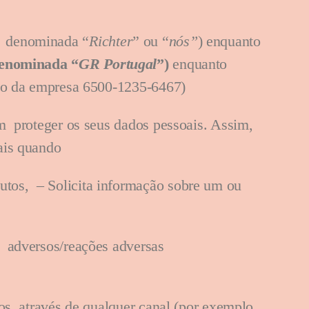
e denominada “
Richter
” ou “
nós”
) enquanto
denominada “
GR Portugal
”)
enquanto
isto da empresa 6500-1235-6467)
em proteger os seus dados pessoais. Assim,
oais quando
utos, – Solicita informação sobre um ou
s adversos/reações adversas
nos através de qualquer canal (por exemplo,